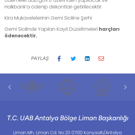
odemeler.uab.gov.tr üzerinden yapılacak ve
Halkbank’a ödenip dekontları getirilecektir:
Kira Mukavelelerinin Gemi Siciline Şerhi
Gemi Sicilinde Yapılan Kayıt Düzeltmeleri
harçları
ödenecektir.
PAYLAŞ
T.C. UAB Antalya Bölge Liman Başkanlığı
Liman Mh. Liman Cd. No:20 07130 Konyaaltı/Antalya