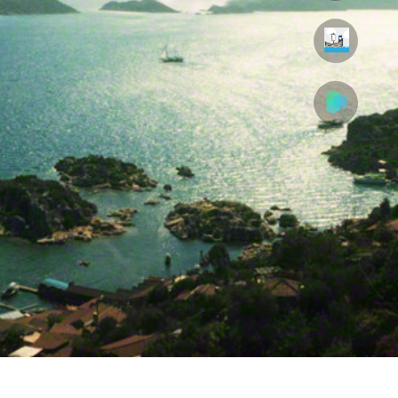
ADBS Başvuru Ekranı
emi (Umurbey Vatandaş Portalı)